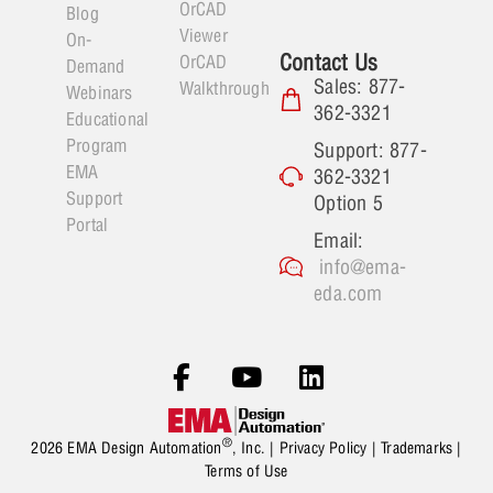
OrCAD
Blog
Viewer
On-
Contact Us
OrCAD
Demand
Sales: 877-
Walkthrough
Webinars
362-3321
Educational
Program
Support: 877-
EMA
362-3321
Support
Option 5
Portal
Email:
info@ema-
eda.com
®
2026 EMA Design Automation
, Inc. |
Privacy Policy
|
Trademarks
|
Terms of Use