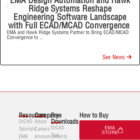
Ridge Systems Reshape
Engineering Software Landscape
with Full ECAD/MCAD Convergence
EMA and Hawk Ridge Systems Partner to Bring ECAD/MCAD
Convergence to
...
See News
Resources
Company
Free
How to Buy
Downloads
OrCAD
About
OrCAD
EMA
Tutorials
Careers
STORE
Trial
EMA
Announcements